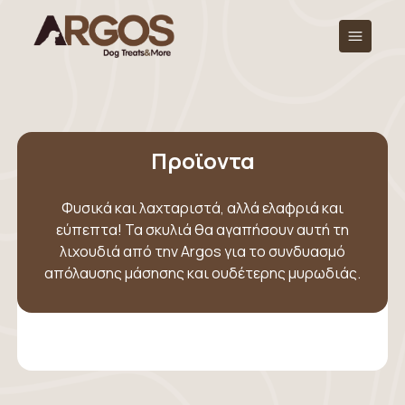
Προϊοντα
Φυσικά και λαχταριστά, αλλά ελαφριά και
εύπεπτα! Τα σκυλιά θα αγαπήσουν αυτή τη
λιχουδιά από την Argos για το συνδυασμό
απόλαυσης μάσησης και ουδέτερης μυρωδιάς.