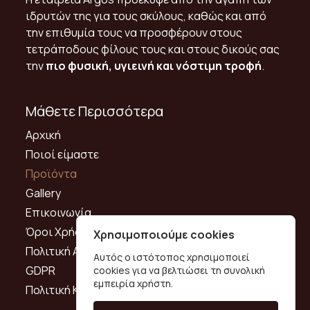
ιδρυτών της για τους σκύλους, καθώς και από
την επιθυμία τους να προσφέρουν στους
τετράποδους φίλους τους και στους δικούς σας
την
πιο φυσική, υγιεινή και νόστιμη τροφή
.
Μάθετε Περισσότερα
Αρχική
Ποιοί είμαστε
Προϊόντα
Gallery
Επικοινωνία
Όροι Χρήσης
Χρησιμοποιούμε cookies
Πολιτική Απορρήτου
Αυτός ο ιστότοπος χρησιμοποιεί
GDPR
cookies για να βελτιώσει τη συνολική
εμπειρία χρήστη.
Πολιτική Κατά Παρενόχλησης