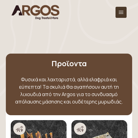
Προϊοντα
Φυσικά και λαχταριστά, αλλά ελαφριά και
εύπεπτα! Τα σκυλιά θα αγαπήσουν αυτή τη
λιχουδιά από την Argos για το συνδυασμό
απόλαυσης μάσησης και ουδέτερης μυρωδιάς.