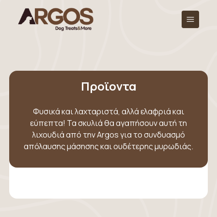
Προϊοντα
Φυσικά και λαχταριστά, αλλά ελαφριά και
εύπεπτα! Τα σκυλιά θα αγαπήσουν αυτή τη
λιχουδιά από την Argos για το συνδυασμό
απόλαυσης μάσησης και ουδέτερης μυρωδιάς.