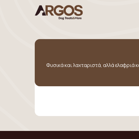
Φυσικά και λαχταριστά, αλλά ελαφριά 