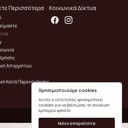
τε Περισσότερα
Κοινωνικά Δίκτυα
ή
 είμαστε
όντα
y
ινωνία
Χρήσης
ική Απορρήτου
ική Κατά Παρενόχλησης
Χρησιμοποιούμε cookies
Αυτός ο ιστότοπος χρησιμοποιεί
cookies για να βελτιώσει τη συνολική
εμπειρία χρήστη.
Μόνο απαραίτητα