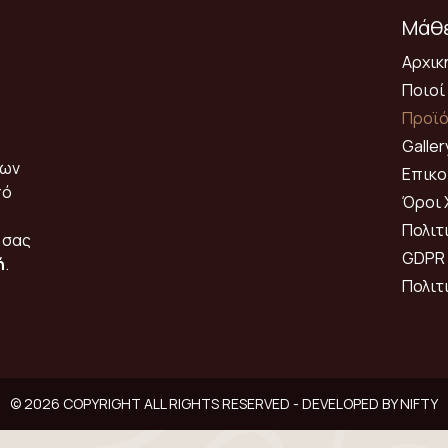
Μάθε
Αρχικ
Ποιοί
Προϊ
Galler
των
Επικο
πό
Όροι 
Πολιτ
 σας
GDPR
ή
.
Πολιτ
© 2026 COPYRIGHT ALL RIGHTS RESERVED - DEVELOPED BY
NIFTY