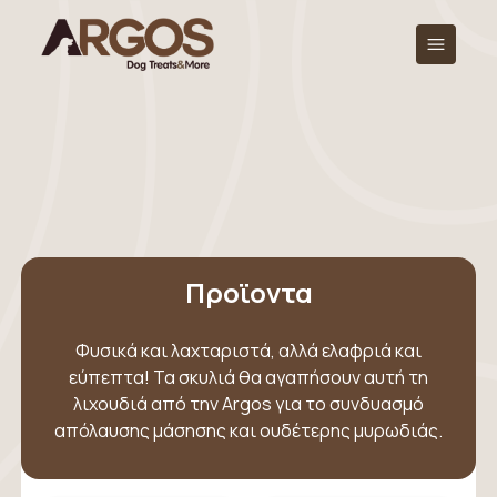
Προϊοντα
Φυσικά και λαχταριστά, αλλά ελαφριά και
εύπεπτα! Τα σκυλιά θα αγαπήσουν αυτή τη
λιχουδιά από την Argos για το συνδυασμό
απόλαυσης μάσησης και ουδέτερης μυρωδιάς.