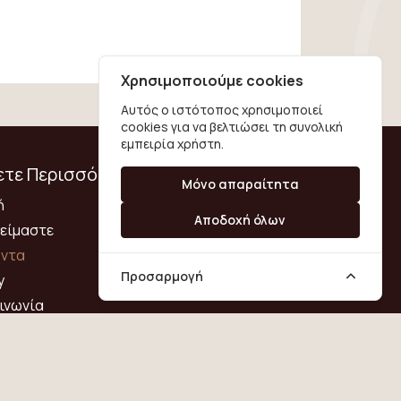
Χρησιμοποιούμε cookies
Αυτός ο ιστότοπος χρησιμοποιεί
cookies για να βελτιώσει τη συνολική
εμπειρία χρήστη.
τε Περισσότερα
Κοινωνικά Δίκτυα
Μόνο απαραίτητα
ή
Αποδοχή όλων
 είμαστε
όντα
Προσαρμογή
y
ινωνία
Χρήσης
ική Απορρήτου