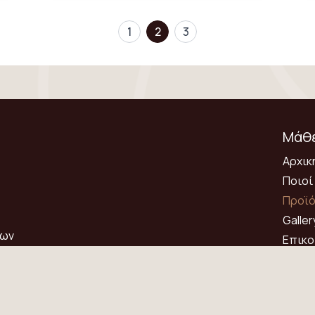
1
2
3
Μάθε
Αρχικ
Ποιοί
Προϊ
Galler
των
Επικο
πό
Όροι 
Πολιτ
 σας
GDPR
ή
.