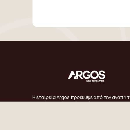
Η εταιρεία Argos προέκυψε από την αγάπη 
ιδρυτών της για τους σκύλους, καθώς και α
την επιθυμία τους να προσφέρουν στους
τετράποδους φίλους τους και στους δικούς
την
πιο φυσική, υγιεινή και νόστιμη τροφ