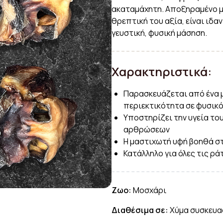
ακαταμάχητη. Αποξηραμένο μ
θρεπτική του αξία, είναι ιδα
γευστική, φυσική μάσηση.
Χαρακτηριστικά:
Παρασκευάζεται από ένα μ
περιεκτικότητα σε φυσικό
Υποστηρίζει την υγεία το
αρθρώσεων
Η μαστιχωτή υφή βοηθά σ
Κατάλληλο για όλες τις ρά
Ζωο:
Μοσχάρι
Διαθέσιμα σε:
Χύμα συσκευασί