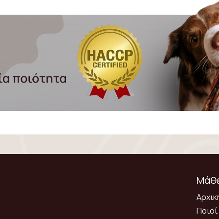
Μάθε
Αρχικ
Ποιοί