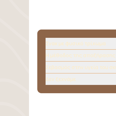
Σνακ με φυσικό τρίχωμα
H μέθοδος της αποξήρασης
Σεβασμός στην υγεία του σ
Δεν ξεχνάμε